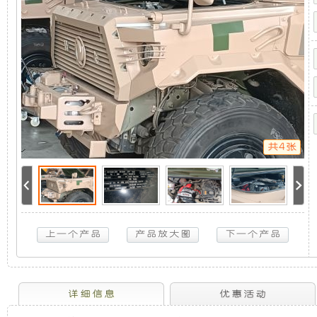
系
机
静
统-
猛
士
组，
音
CSK
系
是
发
列
5KW
取
相
电
力
发
共4张
电
对
机
机
供
于
组
电
系
统-
开
采
猛
士
放
用
CSK
系
列
式
全
详细信息
优惠活动
5KW
取