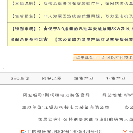
【其他说明】：皮带及绕法可在安装交付后，在网站防伪
使
所
【售后服务】：非人为原因造成的质量问题，取力发电机
发
有
【特别申明】：★低于3.0排量的汽油车安装怠速5KW及
电
的
出剩余扭矩不足★ 【本公司取力发电产品可以享受质保
机
超
有
静
保
SEO查询
网站地图
缺货产品
补货产品
隔
音
购买本公司产品达到规定金额可获增三滤
零担运输（运费到付）
修
活动时间 : 从
所需时间 : 3-4 天 [ 国内 ]
2026年01月01日 0点0分
到
2026年12月3
暂
音
发
网站名称:斯柯特电力装备官网
网站地址:WWW.
期
无
活动对象 : 所有人
计费方式 : 按订单计费(基本费)
相
主办单位:无锡斯柯特电力装备有限公司
办
内
和
电
关
基本重量 : 运费由买家承担或者按合同说明执行
信
的
如果您有什么特别要求请与我们的销售人
购买公司产品，运费减免优惠方案政策
息
免费范围 : 此配送方式暂无免配送
防
机
维
活动时间 : 从
2023年12月20日 0点0分
到
2030年12月3
工信部备案:
苏ICP备19009976号-15