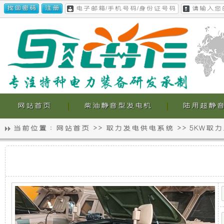
网站首页
柴油静音型发电机
陆用超静
当前位置 :
网站首页
>>
取力发电供电系统
>>
5KW取
静
我
5KW
音
们
取
力
发
发
的
电
机
电
超
供
电