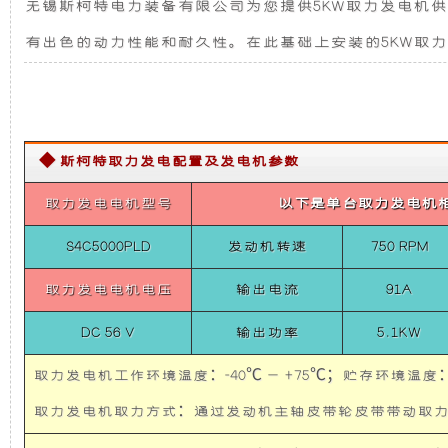
无锡斯柯特电力装备有限公司为您提供5KW取力发电机供
力
发
新
发
有出色的动力性能和耐久性。在此基础上安装的5KW取力
电
电
设
机
供
电
机
计，
系
统-
◆ 斯柯特取力发电配置及发电机参数
猛
组
噪
士
CSK
取力发电电机型号
以下是单台取力发电机
而
音
系
列
S4C5000PLD
发动机转速
750 RPM
5KW
言，
更
取
取力发电电机电压
输出电流
91A
力
在
低，
发
DC 56 V
输出功率
5.1KW
电
机
其
性
供
取力发电机工作环境温度：-40℃ — +75℃；贮存环境温度：-
电
系
取力发电机取力方式：通过发动机主轴皮带轮皮带带
基
能
统-