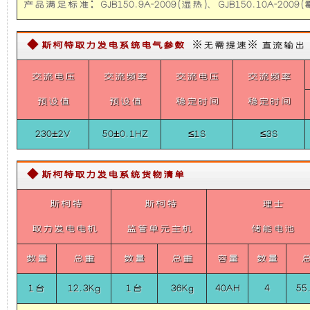
猛
产品满足标准：GJB150.9A-2009(湿热)、GJB150.10A-2009(霉
础
更
士
CSK
系
◆ 斯柯特取力发电系统电气参数
※无需提速※ 直流输出【需定
上
稳
列
5KW
交流电压
交流频率
交流电压
交流频率
Belt
增
定，
Power
预设值
预设值
稳定时间
稳定时间
System
加
维
For
CSK182
230±2V
50±0.1HZ
≤1S
≤3S
了
护
◆ 斯柯特取力发电系统货物清单
一
保
斯柯特
斯柯特
理士
个
养
取力发电电机
监管单元主机
储能电池
装
方
数量
总重
数量
总重
容量
数量
1台
12.3Kg
置，
1台
36Kg
40AH
便，
4
55