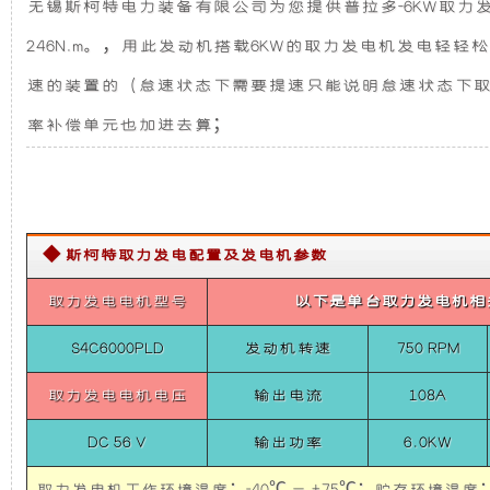
无锡斯柯特电力装备有限公司为您提供普拉多-6KW取力发电机
供
发
新
电
246N.m。，用此发动机搭载6KW的取力发电机发电
系
电
设
统
速的装置的（怠速状态下需要提速只能说明怠速状态下
普
拉
率补偿单元也加进去算；
机
计，
多-6KW
取
力
组
噪
发
电
而
音
机
◆ 斯柯特取力发电配置及发电机参数
供
电
言，
更
取力发电电机型号
以下是单台取力发电机相
系
统
在
低，
6KW
S4C6000PLD
发动机转速
750 RPM
Belt
Power
取力发电电机电压
输出电流
108A
其
性
System
For
DC 56 V
输出功率
6.0KW
PRADO
基
能