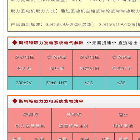
取力发电机工作环境温度：-40℃ — +75℃；贮存环境温度：-
础
更
取力发电机取力方式：通过发动机主轴皮带轮皮带带
上
稳
产品满足标准：GJB150.9A-2009(湿热)、GJB150.10A-2009(霉
增
定，
◆ 斯柯特取力发电系统电气参数
※无需提速※ 直流输出【需定
加
维
交流电压
交流频率
交流电压
交流频率
了
护
预设值
预设值
稳定时间
稳定时间
230±2V
50±0.1HZ
≤1S
≤3S
一
保
个
养
◆ 斯柯特取力发电系统货物清单
斯柯特
装
斯柯特
方
理士
取力发电电机
监管单元主机
储能电池
置，
便，
数量
总重
数量
总重
容量
数量