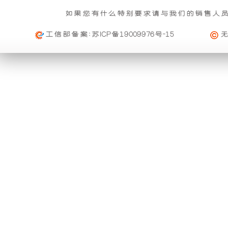
基本重量 : 运费由买家承担或者按合同说明执行
信
雨
组
的
如果您有什么特别要求请与我们的销售人
购买公司产品，运费减免优惠方案政策
息
免费范围 : 此配送方式暂无免配送
维
活动时间 : 从
2023年12月20日 0点0分
到
2030年12月3
工信部备案:
苏ICP备19009976号-15
功
产
配送范围 : 按收货人地址
修
活动对象 : 所有人
能。
品
及
大件配载（运费到付）
购物满足一定额度进行打折活动再升级
索
利
可
所需时间 : 4-6 天 [ 国内 ]
活动时间 : 从
2026年01月01日 0点0分
到
2026年12月3
赔
计费方式 : 按订单计费(基本费)
用
以
活动对象 : 所有人
规
基本重量 : 运费由买家承担或者按合同说明执行
外
与
定
免费范围 : 此配送方式暂无免配送
购买本公司产品均可获得购物券在本站消费
一、
配送范围 : 按收货人地址
壳
进
活动时间 : 从
2025年11月01日 0点0分
到
2026年10月
质
活动对象 : 所有人
将
口
专车快运（运费到付）
量
所需时间 : 1-2 天 [ 国内 ]
保
购买本公司产品均可获得优惠券在本站使用
开
品
计费方式 : 按订单计费(基本费)