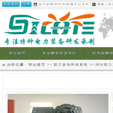
网站首页
柴油静音型发电机
陆用超静
当前位置 :
网站首页
>>
取力发电供电系统
>>
6KW取
静
我
普
音
们
拉
多-6KW
取
发
的
力
发
电
超
电
机