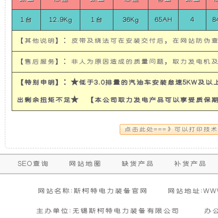
使
所
1台
12.9Kg
1台
36Kg
65AH
4
8
发
有
【其他说明】：皮带及绕法可在安装交付后，在网站防伪
电
的
【售后服务】：非人为原因造成的质量问题，取力发电机
机
超
【特别申明】：★低于3.0排量的汽油车安装怠速5KW及
出剩余扭矩不足★ 【本公司取力发电产品可以享受质保
有
静
隔
音
音
发
保
SEO查询
网站地图
缺货产品
补货产品
购买本公司产品达到规定金额可获增三滤
零担运输（运费到付）
修
和
电
活动时间 : 从
所需时间 : 3-4 天 [ 国内 ]
2026年01月01日 0点0分
到
2026年12月3
暂
网站名称:斯柯特电力装备官网
网站地址:WWW.
期
无
活动对象 : 所有人
计费方式 : 按订单计费(基本费)
防
机
相
主办单位:无锡斯柯特电力装备有限公司
办
内
关